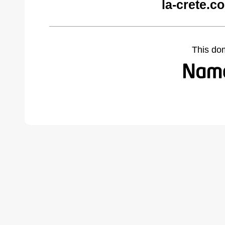
la-crete.c
This do